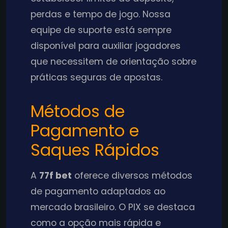
perdas e tempo de jogo. Nossa
equipe de suporte está sempre
disponível para auxiliar jogadores
que necessitem de orientação sobre
práticas seguras de apostas.
Métodos de
Pagamento e
Saques Rápidos
A
77f bet
oferece diversos métodos
de pagamento adaptados ao
mercado brasileiro. O PIX se destaca
como a opção mais rápida e