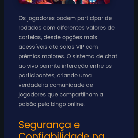
Os jogadores podem participar de
rodadas com diferentes valores de
cartelas, desde opções mais
acessíveis até salas VIP com
prêmios maiores. O sistema de chat
ao vivo permite interação entre os
participantes, criando uma
verdadeira comunidade de
jogadores que compartilham a
paixão pelo bingo online.
Segurança e
Confiabilidade na