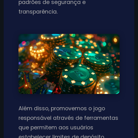
padrões de segurança e
transparência.
Além disso, promovemos o jogo
responsável através de ferramentas
que permitem aos usuários
estabelecer limites de depósito,