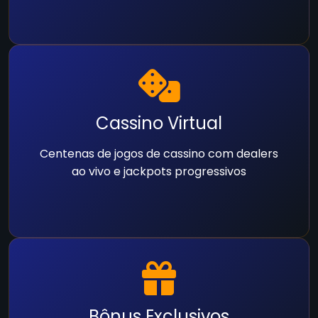
Cassino Virtual
Centenas de jogos de cassino com dealers
ao vivo e jackpots progressivos
Bônus Exclusivos