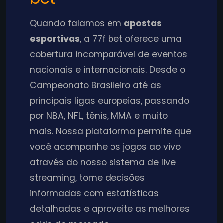
Quando falamos em
apostas
esportivas
, a 77f bet oferece uma
cobertura incomparável de eventos
nacionais e internacionais. Desde o
Campeonato Brasileiro até as
principais ligas europeias, passando
por NBA, NFL, tênis, MMA e muito
mais. Nossa plataforma permite que
você acompanhe os jogos ao vivo
através do nosso sistema de live
streaming, tome decisões
informadas com estatísticas
detalhadas e aproveite as melhores