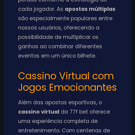
cada jogador. As
apostas múltiplas
são especialmente populares entre
nossos usuários, oferecendo a
possibilidade de multiplicar os
ganhos ao combinar diferentes
eventos em um único bilhete.
Cassino Virtual com
Jogos Emocionantes
Além das apostas esportivas, o
cassino virtual
da 77f bet oferece
uma experiência completa de
entretenimento. Com centenas de