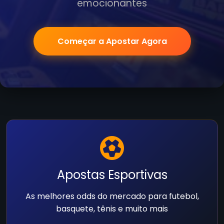
emocionantes
Começar a Apostar Agora
Apostas Esportivas
As melhores odds do mercado para futebol,
basquete, tênis e muito mais