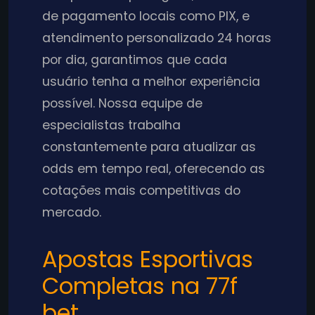
de pagamento locais como PIX, e
atendimento personalizado 24 horas
por dia, garantimos que cada
usuário tenha a melhor experiência
possível. Nossa equipe de
especialistas trabalha
constantemente para atualizar as
odds em tempo real, oferecendo as
cotações mais competitivas do
mercado.
Apostas Esportivas
Completas na 77f
bet