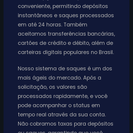
conveniente, permitindo depósitos
instantâneos e saques processados
em até 24 horas. Também
aceitamos transferências bancárias,
cartões de crédito e débito, além de
carteiras digitais populares no Brasil.
Nosso sistema de saques é um dos
mais ágeis do mercado. Após a
solicitação, os valores são
processados rapidamente, e você
pode acompanhar o status em
tempo real através da sua conta.
Não cobramos taxas para depósitos